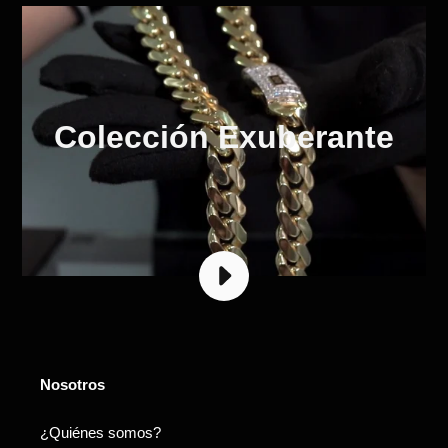
Colección Exuberante
REPRODUCIR
EL
VIDEO
2
DE
MAYO
Nosotros
¿Quiénes somos?