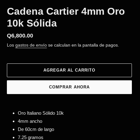
Cadena Cartier 4mm Oro
10k Sólida
Precio
Q6,800.00
habitual
Los
gastos de envío
se calculan en la pantalla de pagos.
AGREGAR AL CARRITO
COMPRAR AHORA
Agregando
el
Oro Italiano Sólido 10k
producto
4mm ancho
a
De 60cm de largo
tu
carrito
7.25 gramos