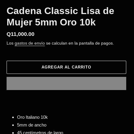
Cadena Classic Lisa de
Mujer 5mm Oro 10k
Precio
Q11,000.00
habitual
Los
gastos de envío
se calculan en la pantalla de pagos.
AGREGAR AL CARRITO
Agregando
el
producto
a
Oro Italiano 10k
tu
5mm de ancho
carrito
45 centímetros de largo