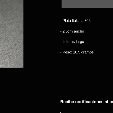
Agregando
el
- Plata Italiana 925
producto
a
- 2.5cm ancho
tu
carrito
- 5.5cms largo
- Peso: 10.9 gramos
Recibe notificaciones al c