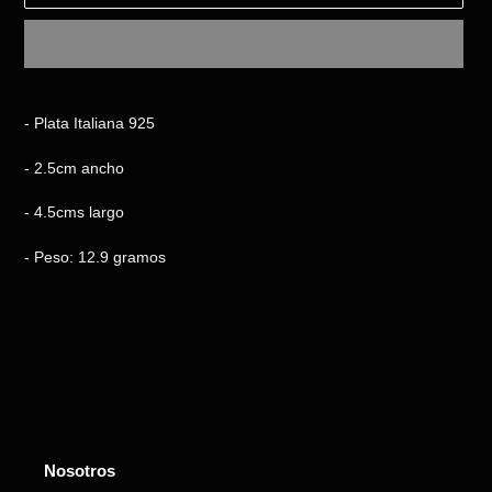
Agregando
el
- Plata Italiana 925
producto
a
- 2.5cm ancho
tu
carrito
- 4.5cms largo
- Peso: 12.9 gramos
Nosotros