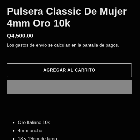
Pulsera Classic De Mujer
4mm Oro 10k
Precio
Q4,500.00
habitual
Los
gastos de envío
se calculan en la pantalla de pagos.
AGREGAR AL CARRITO
Agregando
el
producto
a
Oro Italiano 10k
tu
4mm ancho
carrito
18 y 19cm de largo