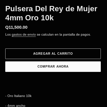
Pulsera Del Rey de Mujer
4mm Oro 10k
Precio
Q11,500.00
habitual
Los
gastos de envío
se calculan en la pantalla de pagos.
AGREGAR AL CARRITO
COMPRAR AHORA
Agregando
el
producto
a
- Oro Italiano 10k
tu
carrito
- 4mm ancho