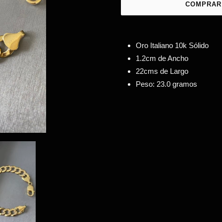
COMPRAR
Agregando
el
Oro Italiano 10k Sólido
producto
1.2cm de Ancho
a
22cms de Largo
tu
Peso: 23.0 gramos
carrito