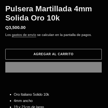
Pulsera Martillada 4mm
Solida Oro 10k
Precio
Q3,500.00
habitual
Los
gastos de envío
se calculan en la pantalla de pagos.
AGREGAR AL CARRITO
Agregando
el
producto
a
Oro Italiano Solido 10k
tu
4mm ancho
carrito
19 y 21cm de largo